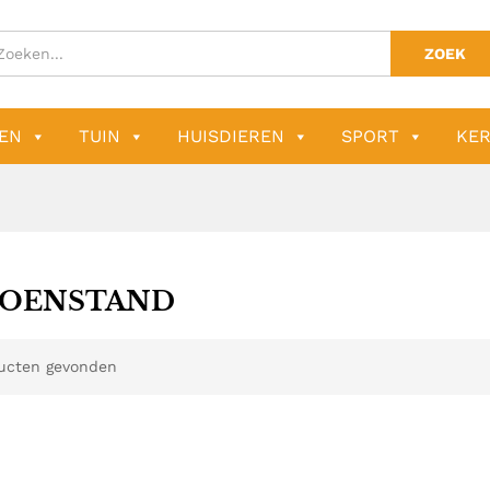
ZOEK
EN
TUIN
HUISDIEREN
SPORT
KER
OENSTAND
ucten gevonden