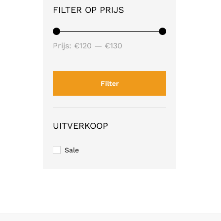
FILTER OP PRIJS
Min.
Max.
Prijs:
€120
—
€130
prijs
prijs
Filter
UITVERKOOP
Sale