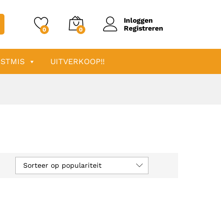
Inloggen
Registreren
0
0
STMIS
UITVERKOOP!!
Sorteer op populariteit