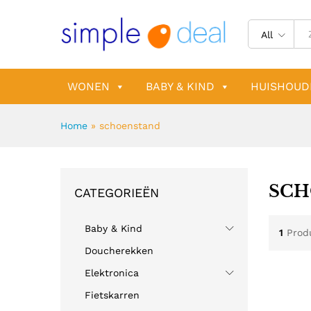
All
WONEN
BABY & KIND
HUISHOUD
Home
»
schoenstand
SCH
CATEGORIEËN
Baby & Kind
1
Prod
Doucherekken
Elektronica
Fietskarren