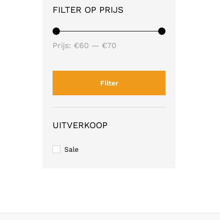
FILTER OP PRIJS
Min.
Max.
Prijs:
€60
—
€70
prijs
prijs
Filter
UITVERKOOP
Sale