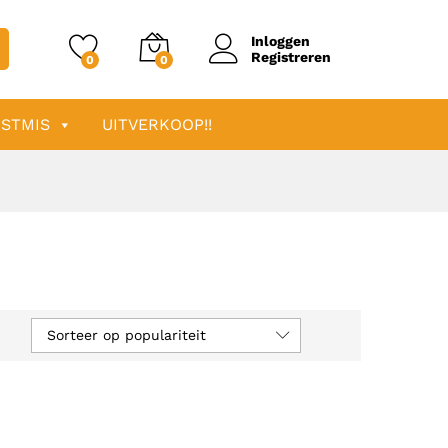
Inloggen
Registreren
0
0
STMIS
UITVERKOOP!!
Sorteer op populariteit