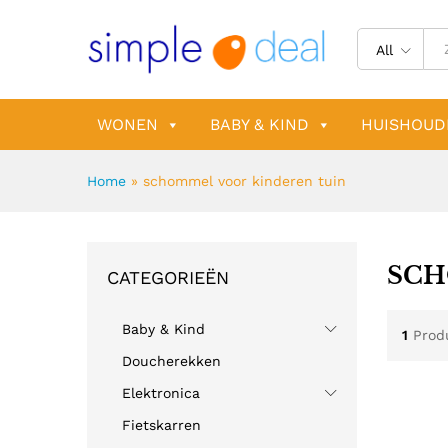
All
WONEN
BABY & KIND
HUISHOUD
Home
»
schommel voor kinderen tuin
SCH
CATEGORIEËN
Baby & Kind
1
Prod
Doucherekken
Elektronica
Fietskarren