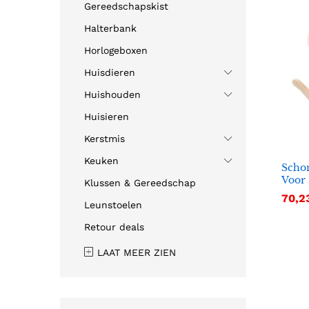
Gereedschapskist
Halterbank
Horlogeboxen
Huisdieren
Huishouden
Huisieren
Kerstmis
Keuken
Scho
Voor 
Klussen & Gereedschap
70,2
70,2
Leunstoelen
Retour deals
LAAT MEER ZIEN