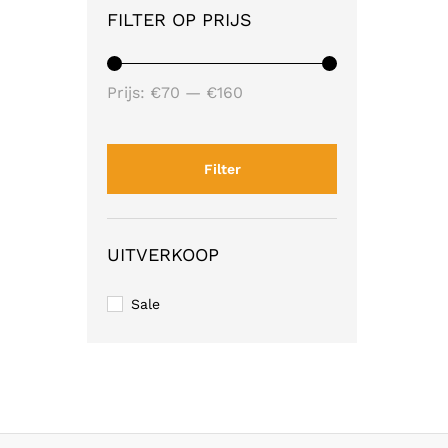
FILTER OP PRIJS
Min.
Max.
Prijs:
€70
—
€160
prijs
prijs
Filter
UITVERKOOP
Sale