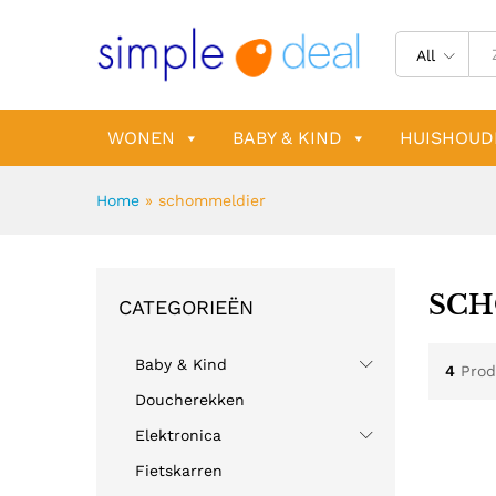
All
WONEN
BABY & KIND
HUISHOUD
Home
»
schommeldier
SCH
CATEGORIEËN
Baby & Kind
4
Prod
Doucherekken
Elektronica
Fietskarren