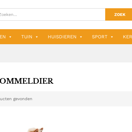
ZOEK
EN
TUIN
HUISDIEREN
SPORT
KER
OMMELDIER
ucten gevonden