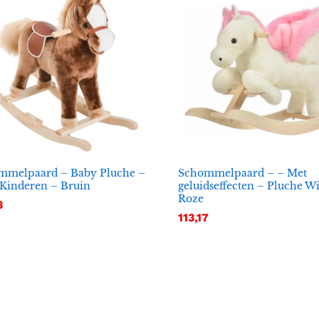
mmelpaard – Baby Pluche –
Schommelpaard – – Met
Kinderen – Bruin
geluidseffecten – Pluche Wi
Roze
3
3
113,17
113,17