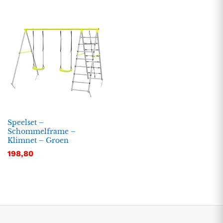
Speelset –
Schommelframe –
.
.
Klimnet – Groen
s
s
198,80