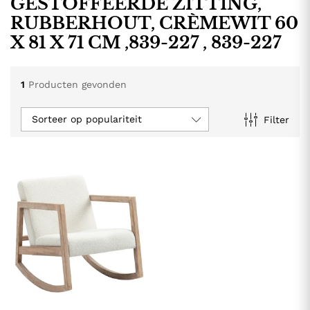
GESTOFFEERDE ZITTING,
RUBBERHOUT, CRÈMEWIT 60
X 81 X 71 CM ,839-227 , 839-227
1
Producten gevonden
Sorteer op populariteit
Filter
.
.
s
s