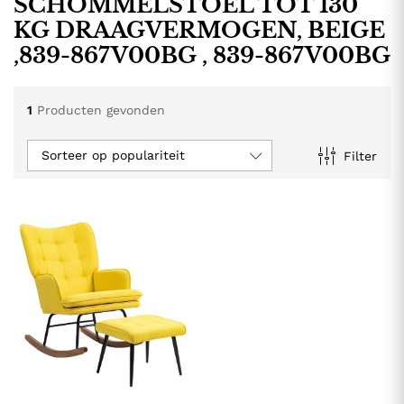
SCHOMMELSTOEL TOT 130
KG DRAAGVERMOGEN, BEIGE
,839-867V00BG , 839-867V00BG
1
Producten gevonden
Sorteer op populariteit
Filter
.
.
s
s