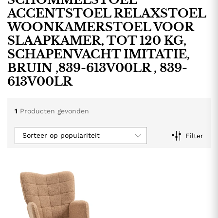
ACCENTSTOEL RELAXSTOEL
WOONKAMERSTOEL VOOR
SLAAPKAMER, TOT 120 KG,
SCHAPENVACHT IMITATIE,
BRUIN ,839-613V00LR , 839-
613V00LR
1
Producten gevonden
.
.
Sorteer op populariteit
Filter
s
s