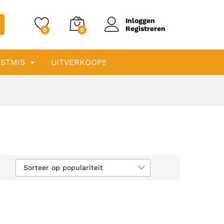
Inloggen
Registreren
0
0
STMIS
UITVERKOOP!!
Sorteer op populariteit