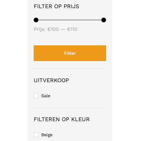
FILTER OP PRIJS
Min.
Max.
Prijs:
€100
—
€110
prijs
prijs
Filter
UITVERKOOP
Sale
FILTEREN OP KLEUR
Beige