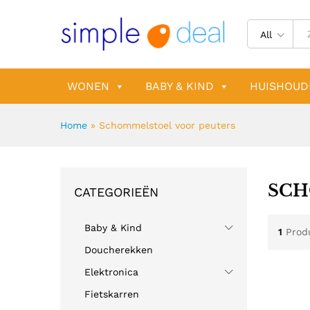
All
WONEN
BABY & KIND
HUISHOUD
Home
»
Schommelstoel voor peuters
SCH
CATEGORIEËN
Baby & Kind
1
Prod
Doucherekken
Elektronica
Fietskarren