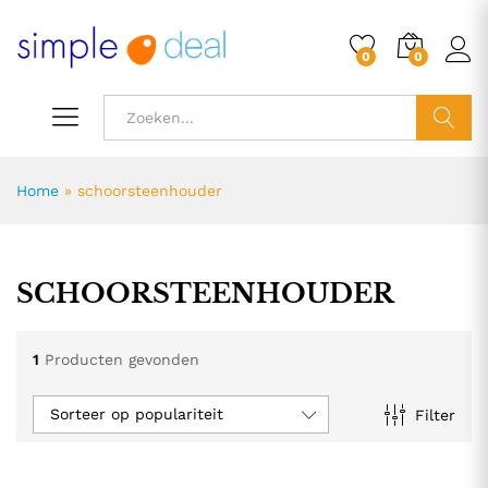
0
0
ZOEK
Home
»
schoorsteenhouder
SCHOORSTEENHOUDER
1
Producten gevonden
Sorteer op populariteit
Filter