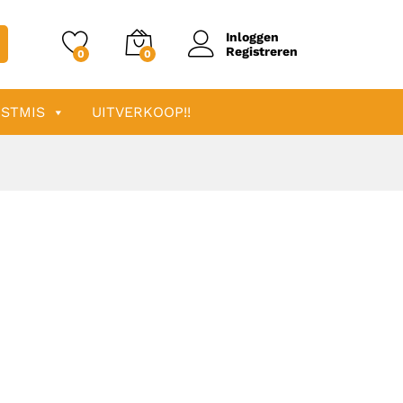
Inloggen
Registreren
0
0
STMIS
UITVERKOOP!!