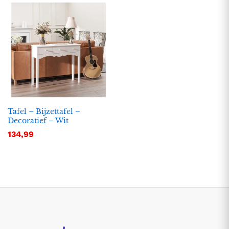
Tafel – Bijzettafel –
Decoratief – Wit
134,99
.
.
s
s