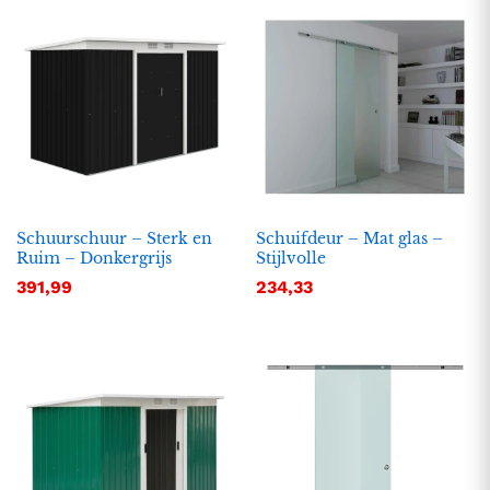
Schuurschuur – Sterk en
Schuifdeur – Mat glas –
Ruim – Donkergrijs
Stijlvolle
391,99
234,33
.
.
s
s