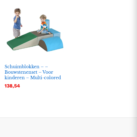
Schuimblokken – –
Bouwstenenset – Voor
kinderen – Multi-colored
.
.
138,54
s
s