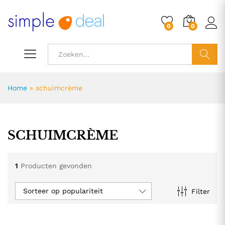
0
0
ZOEK
Home
»
schuimcrème
SCHUIMCRÈME
1
Producten gevonden
Sorteer op populariteit
Filter