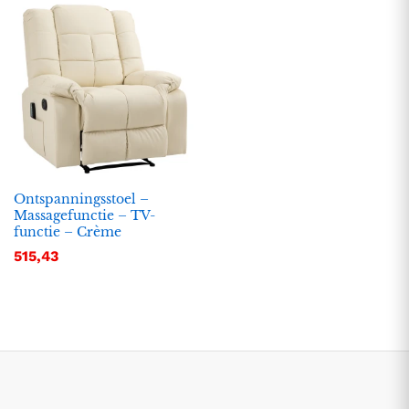
Ontspanningsstoel –
Massagefunctie – TV-
functie – Crème
.
.
515,43
s
s