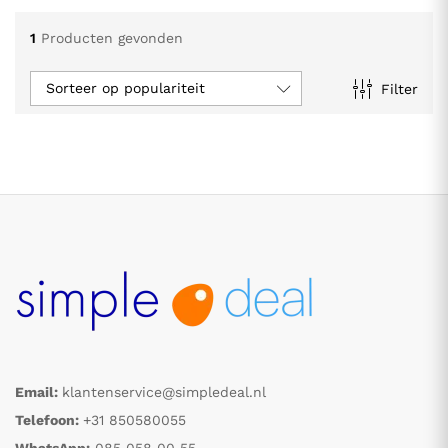
1
Producten gevonden
Sorteer op populariteit
Filter
.
.
s
s
Email:
klantenservice@simpledeal.nl
Telefoon:
+31 850580055