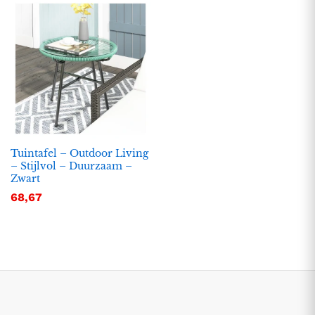
Tuintafel – Outdoor Living
– Stijlvol – Duurzaam –
Zwart
.
.
68,67
s
s