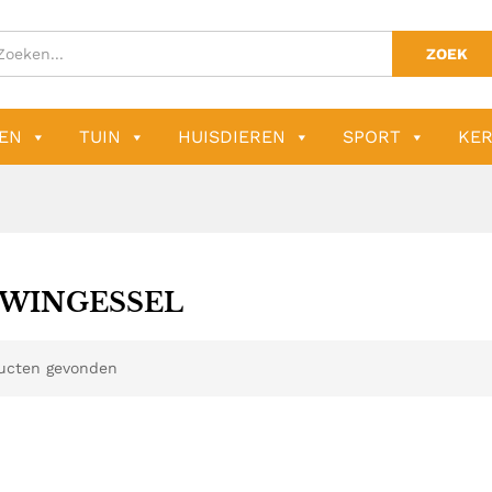
ZOEK
EN
TUIN
HUISDIEREN
SPORT
KER
WINGESSEL
ucten gevonden