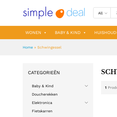
All
WONEN
BABY & KIND
HUISHOUD
Home
»
Schwingessel
SCH
CATEGORIEËN
Baby & Kind
1
Prod
Doucherekken
Elektronica
Fietskarren