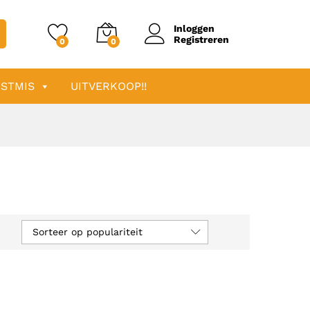
Inloggen
Registreren
0
0
STMIS
UITVERKOOP!!
Sorteer op populariteit