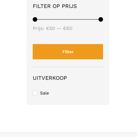
FILTER OP PRIJS
Min.
Max.
Prijs:
€50
—
€60
prijs
prijs
Filter
UITVERKOOP
Sale