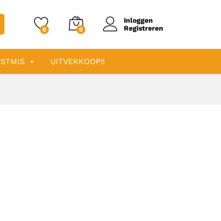
Inloggen
Registreren
0
0
STMIS
UITVERKOOP!!