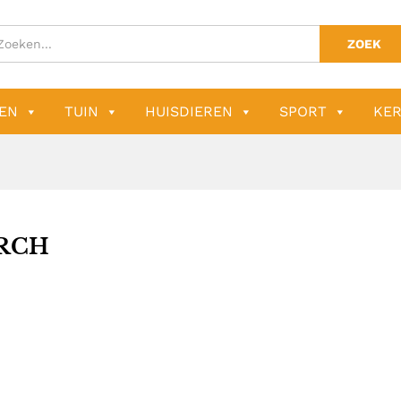
ZOEK
EN
TUIN
HUISDIEREN
SPORT
KER
RCH