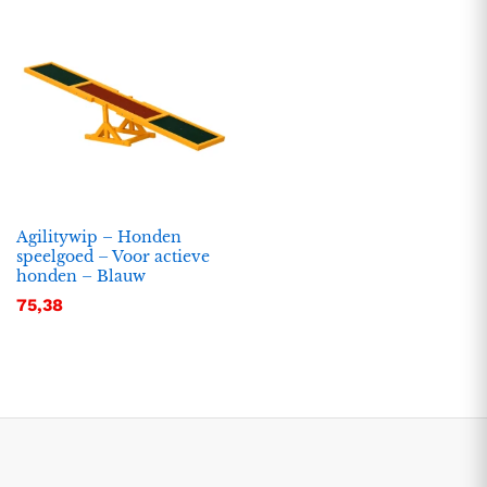
Agilitywip – Honden
speelgoed – Voor actieve
honden – Blauw
.
.
75,38
s
s