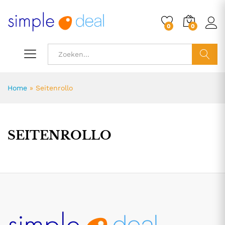
0
0
ZOEK
Home
»
Seitenrollo
SEITENROLLO