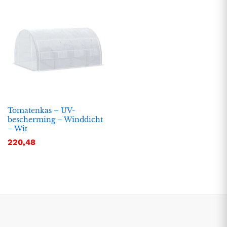
Tomatenkas – UV-
bescherming – Winddicht
– Wit
.
.
220,48
s
s