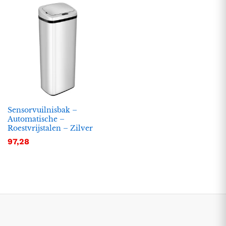
Sensorvuilnisbak –
Automatische –
Roestvrijstalen – Zilver
.
.
97,28
s
s