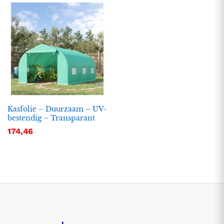
Kasfolie – Duurzaam – UV-
bestendig – Transparant
174,46
.
.
s
s