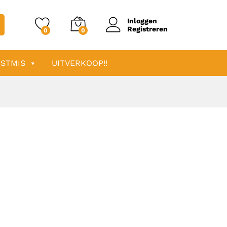
Inloggen
Registreren
0
0
STMIS
UITVERKOOP!!