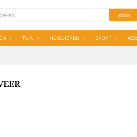
ZOEK
EN
TUIN
HUISDIEREN
SPORT
KER
VEER