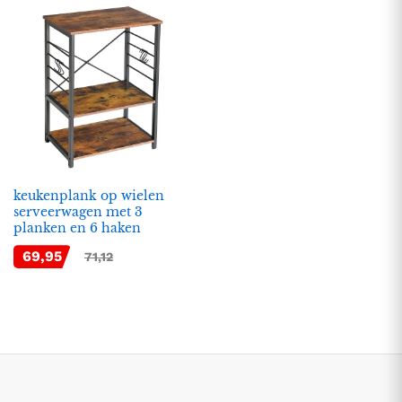
keukenplank op wielen
serveerwagen met 3
planken en 6 haken
.
.
69,95
71,12
s
s