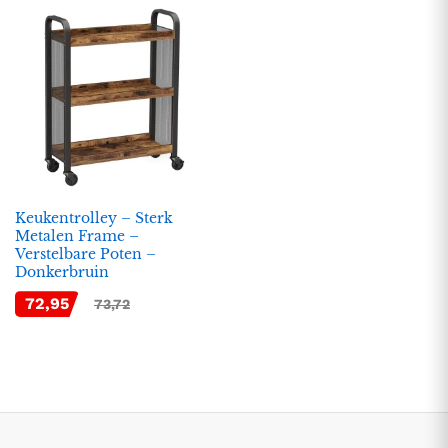
Keukentrolley – Sterk
Metalen Frame –
Verstelbare Poten –
.
.
Donkerbruin
s
s
72,95
73,72