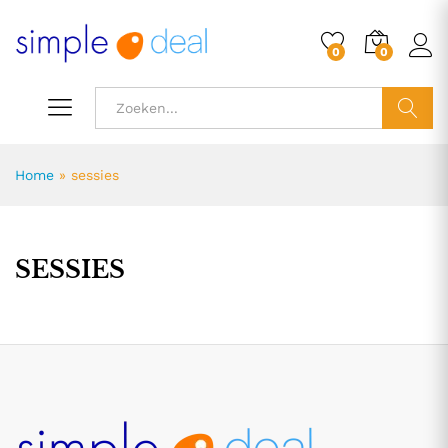
0
0
ZOEK
Home
»
sessies
SESSIES