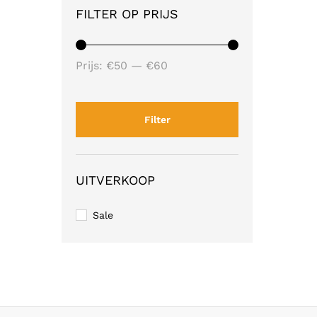
FILTER OP PRIJS
Min.
Max.
Prijs:
€50
—
€60
prijs
prijs
Filter
UITVERKOOP
Sale