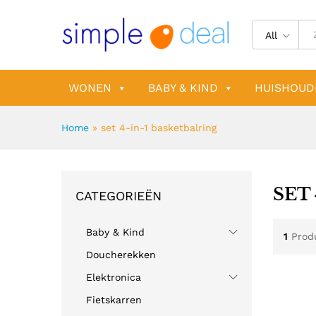
All
WONEN
BABY & KIND
HUISHOUD
Home
»
set 4-in-1 basketbalring
SET
CATEGORIEËN
Baby & Kind
1
Prod
Doucherekken
Elektronica
Fietskarren