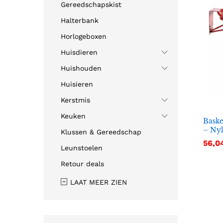
Gereedschapskist
Halterbank
Horlogeboxen
Huisdieren
Huishouden
Huisieren
Kerstmis
Keuken
Baske
– Nyl
Klussen & Gereedschap
56,0
56,0
Leunstoelen
Retour deals
LAAT MEER ZIEN