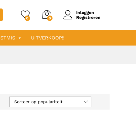
Inloggen
Registreren
0
0
STMIS
UITVERKOOP!!
Sorteer op populariteit