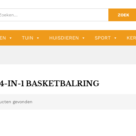
ZOEK
EN
TUIN
HUISDIEREN
SPORT
KER
 4-IN-1 BASKETBALRING
ucten gevonden