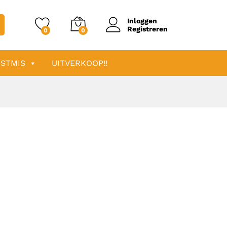
Inloggen
Registreren
0
0
STMIS
UITVERKOOP!!