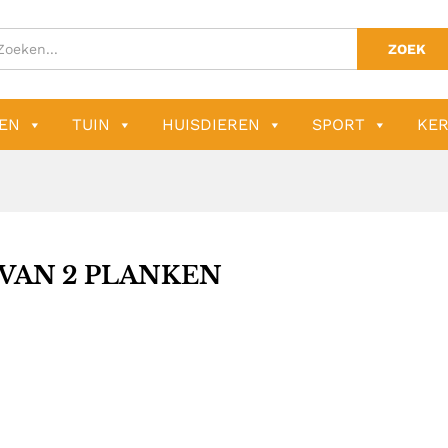
ZOEK
EN
TUIN
HUISDIEREN
SPORT
KER
 VAN 2 PLANKEN