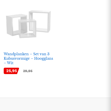
Wandplanken – Set van 3
Kubusvormige – Hoogglans
– Wit
.
.
25,95
29,95
s
s