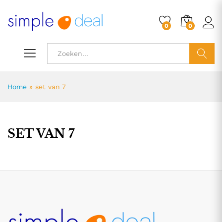
0
0
ZOEK
Home
»
set van 7
SET VAN 7