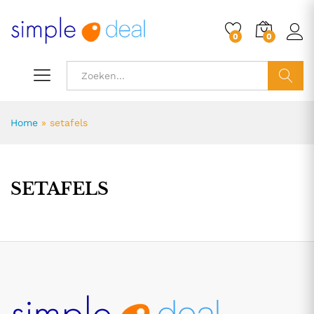
0
0
ZOEK
Home
»
setafels
SETAFELS