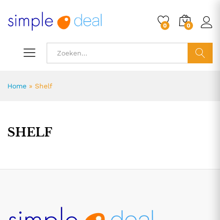
0
0
ZOEK
Home
»
Shelf
SHELF