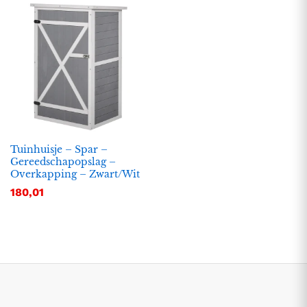
Tuinhuisje – Spar –
Gereedschapopslag –
Overkapping – Zwart/Wit
.
.
180,01
s
s