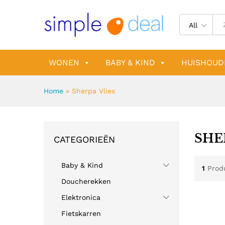
All
WONEN
BABY & KIND
HUISHOUD
Home
»
Sherpa Vlies
SHE
CATEGORIEËN
Baby & Kind
1
Prod
Doucherekken
Elektronica
Fietskarren