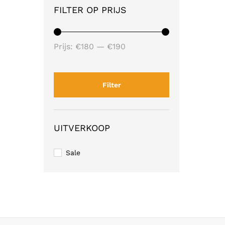
FILTER OP PRIJS
Min.
Max.
Prijs:
€180
—
€190
prijs
prijs
Filter
UITVERKOOP
Sale