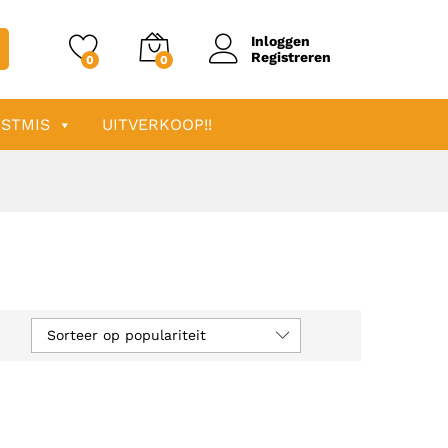
Inloggen
Registreren
0
0
STMIS
UITVERKOOP!!
Sorteer op populariteit