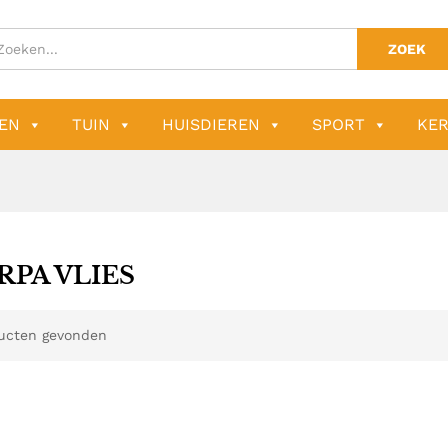
ZOEK
EN
TUIN
HUISDIEREN
SPORT
KER
RPA VLIES
ucten gevonden