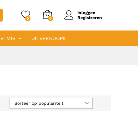
Inloggen
Registreren
0
0
STMIS
UITVERKOOP!!
Sorteer op populariteit