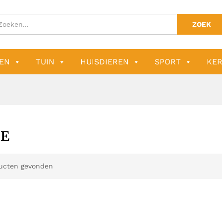
ZOEK
EN
TUIN
HUISDIEREN
SPORT
KER
E
ucten gevonden