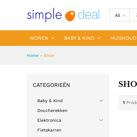
All
WONEN
BABY & KIND
HUISHOUD
Home
»
Shoe
SHO
CATEGORIEËN
Baby & Kind
1
Prod
Doucherekken
Elektronica
Fietskarren