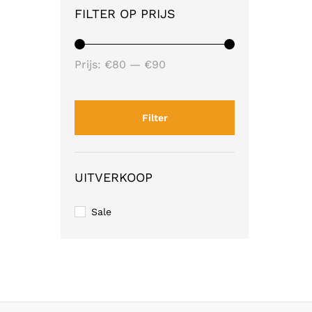
FILTER OP PRIJS
Min.
Max.
Prijs:
€80
—
€90
prijs
prijs
Filter
UITVERKOOP
Sale