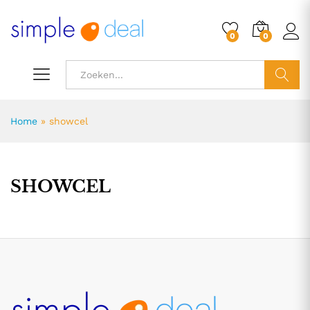
0
0
ZOEK
Home
»
showcel
SHOWCEL