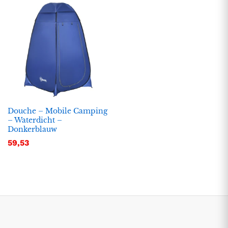
Douche – Mobile Camping
– Waterdicht –
Donkerblauw
.
.
59,53
s
s