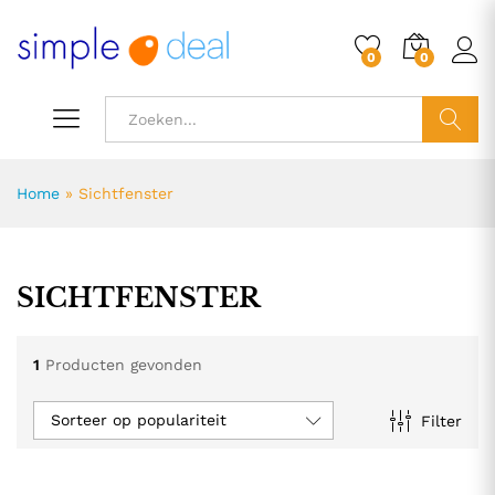
0
0
ZOEK
Home
»
Sichtfenster
SICHTFENSTER
1
Producten gevonden
Sorteer op populariteit
Filter