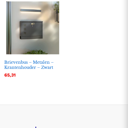
Brievenbus – Metalen –
Krantenhouder – Zwart
65,31
.
.
s
s