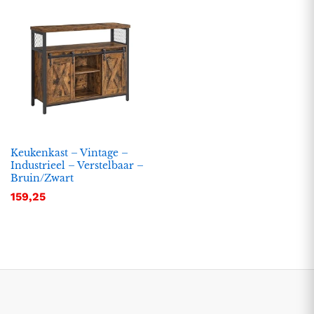
Keukenkast – Vintage –
Industrieel – Verstelbaar –
Bruin/Zwart
.
.
159,25
s
s