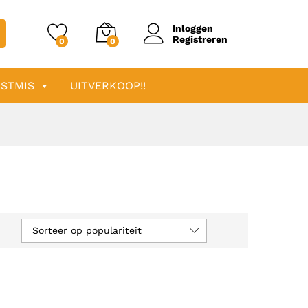
Inloggen
Registreren
0
0
STMIS
UITVERKOOP!!
Sorteer op populariteit