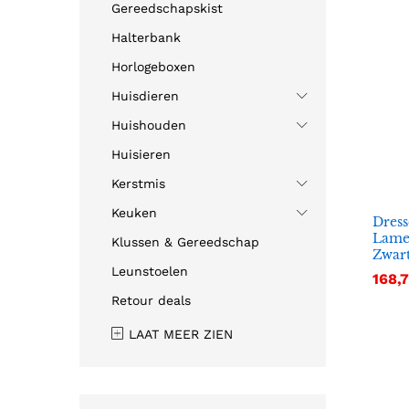
Gereedschapskist
Halterbank
Horlogeboxen
Huisdieren
Huishouden
Huisieren
Kerstmis
Keuken
Dress
Lame
Klussen & Gereedschap
Zwar
Leunstoelen
168,
168,
Retour deals
LAAT MEER ZIEN