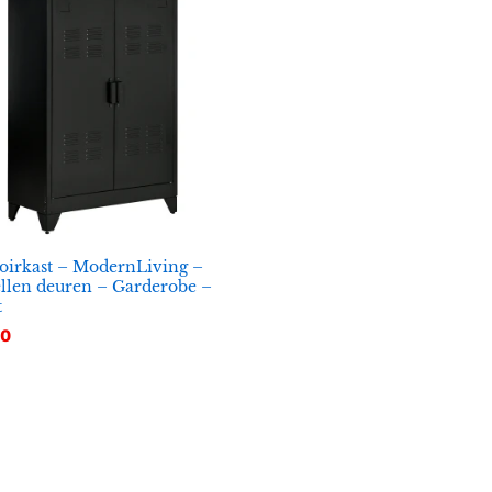
oirkast – ModernLiving –
llen deuren – Garderobe –
t
70
70