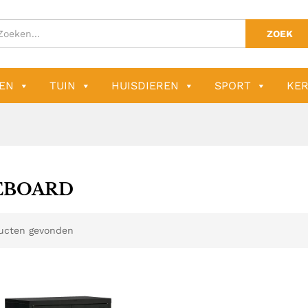
ZOEK
EN
TUIN
HUISDIEREN
SPORT
KER
EBOARD
ucten gevonden