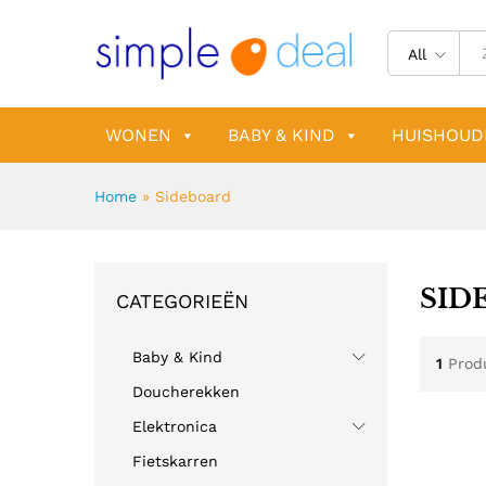
All
WONEN
BABY & KIND
HUISHOUD
Home
»
Sideboard
SID
CATEGORIEËN
Baby & Kind
1
Prod
Doucherekken
Elektronica
Fietskarren