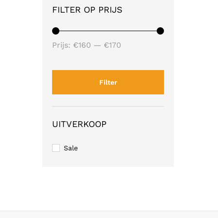
FILTER OP PRIJS
Min.
Max.
Prijs:
€160
—
€170
prijs
prijs
Filter
UITVERKOOP
Sale