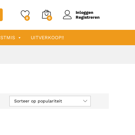
Inloggen
Registreren
0
0
STMIS
UITVERKOOP!!
Sorteer op populariteit