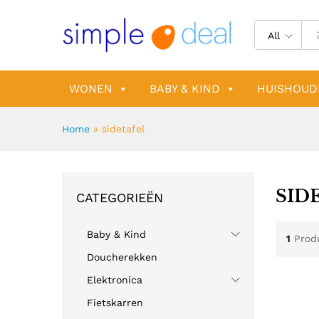
All
WONEN
BABY & KIND
HUISHOUD
Home
»
sidetafel
SID
CATEGORIEËN
Baby & Kind
1
Prod
Doucherekken
Elektronica
Fietskarren