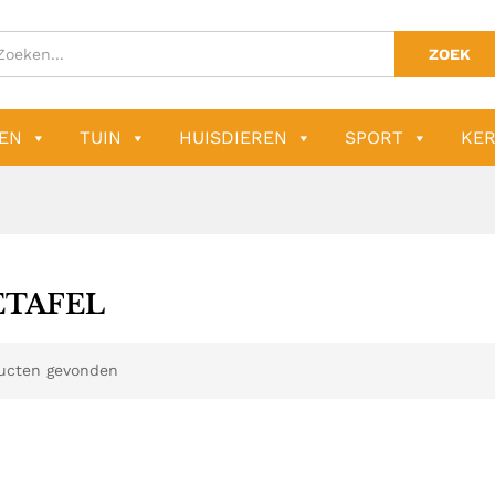
ZOEK
EN
TUIN
HUISDIEREN
SPORT
KER
ETAFEL
ucten gevonden