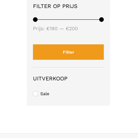
FILTER OP PRIJS
Min.
Max.
Prijs:
€190
—
€200
prijs
prijs
Filter
UITVERKOOP
Sale