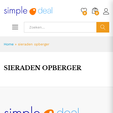
0
0
ZOEK
Home
»
sieraden opberger
SIERADEN OPBERGER