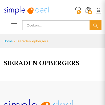
0
0
ZOEK
Home
»
Sieraden opbergers
SIERADEN OPBERGERS