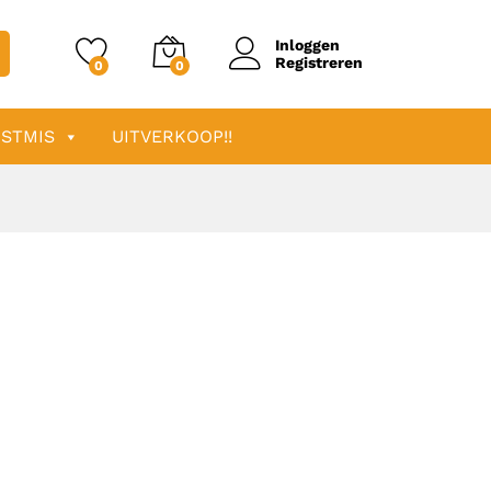
Inloggen
Registreren
0
0
STMIS
UITVERKOOP!!