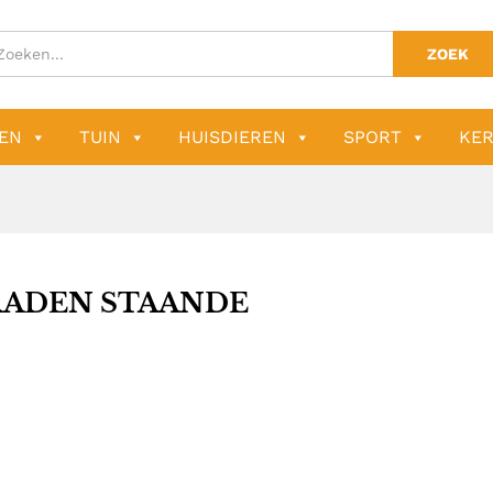
ZOEK
EN
TUIN
HUISDIEREN
SPORT
KER
RADEN STAANDE