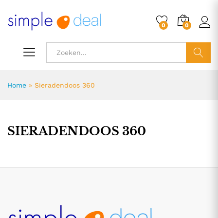
0
0
ZOEK
Home
»
Sieradendoos 360
SIERADENDOOS 360