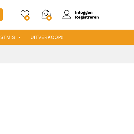
Inloggen
Registreren
0
0
STMIS
UITVERKOOP!!