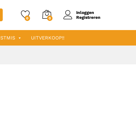
Inloggen
Registreren
0
0
STMIS
UITVERKOOP!!