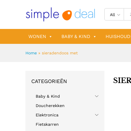
All
WONEN
BABY & KIND
HUISHOUD
Home
»
sieradendoos met
SIE
CATEGORIEËN
Baby & Kind
Doucherekken
Elektronica
Fietskarren