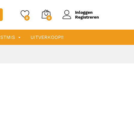
Inloggen
Registreren
0
0
STMIS
UITVERKOOP!!